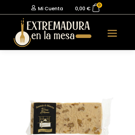
0

Mi Cuenta
0,00
€