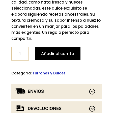
calidad, como nata fresca y nueces
seleccionadas, este dulce exquisito se
elabora siguiendo recetas ancestrales. Su
textura cremosa y su sabor intenso a nuez lo
convierten en un manjar para los paladares
más exigentes. Un regalo perfecto para
compartir.
Turrón
Añadir al carrito
artesano
de
nata
Categoría:
Turrones y Dulces
con
nueces
cantidad
ENVIOS
DEVOLUCIONES