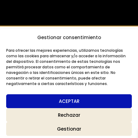
FINANCIADO POR LA UNIÓN EUROPEA CON EL
Gestionar consentimiento
PROGRAMA KIT DIGITAL POR LOS FONDOS
Para ofrecer las mejores experiencias, utilizamos tecnologías
NEXT GENERATION (EU) DEL MECANISMO DE
como las cookies para almacenar y/o acceder a la información
RECUPERACIÓN Y RESILIENCIA
del dispositivo. El consentimiento de estas tecnologías nos
permitirá procesar datos como el comportamiento de
navegación o las identificaciones únicas en este sitio. No
consentir o retirar el consentimiento, puede afectar
negativamente a ciertas características y funciones.
ACEPTAR
Rechazar
Gestionar